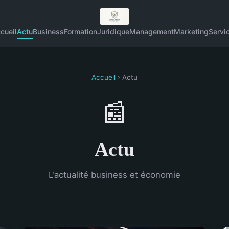
cueil
Actu
Business
Formation
Juridique
Management
Marketing
Servi
Accueil
› Actu
📰
Actu
L'actualité business et économie