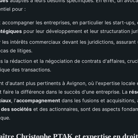
ques
adaptés à leurs besoins spécifiques. En effet, un avoca
ntiel pour :
 accompagner les entreprises, en particulier les start-ups, 
atégiques
pour leur développement et leur structuration jur
r
les intérêts commerciaux devant les juridictions, assurant
as de litiges.
 la rédaction et la négociation de contrats d'affaires, cruc
dique des transactions.
t d'autant plus pertinents à Avignon, où l'expertise locale 
faire la différence dans le succès d'une entreprise. La
rés
ciaux
, l'
accompagnement
dans les fusions et acquisitions, 
t des sociétés
et des actionnaires, sont des aspects fonda
ique.
aître Christophe PTAK et expertise en droit