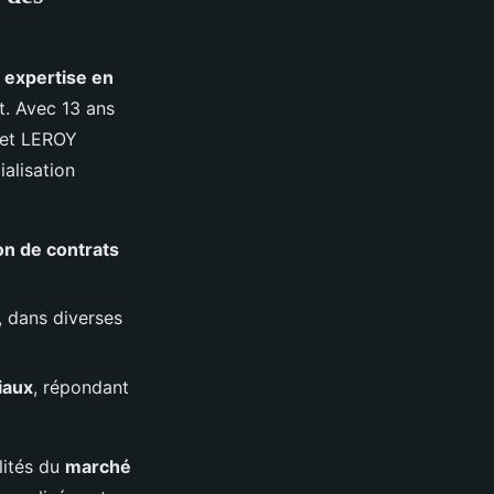
e
expertise en
t. Avec 13 ans
 et LEROY
alisation
on de contrats
, dans diverses
iaux
, répondant
lités du
marché