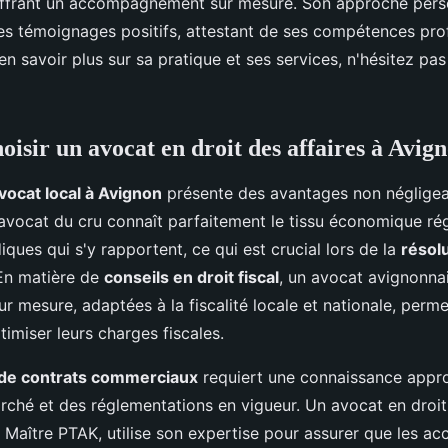
ffrant un accompagnement sur mesure. Son approche perso
es témoignages positifs, attestant de ses compétences prof
n savoir plus sur sa pratique et ses services, n'hésitez pa
oisir un avocat en droit des affaires à Avig
vocat local à Avignon
présente des avantages non négligea
 avocat du cru connaît parfaitement le tissu économique rég
diques qui s'y rapportent, ce qui est crucial lors de la
résolu
 En matière de
conseils en droit fiscal
, un avocat avignonnai
ur mesure, adaptées à la fiscalité locale et nationale, perme
timiser leurs charges fiscales.
 de contrats commerciaux
requiert une connaissance appr
rché et des réglementations en vigueur. Un avocat en droit 
 Maître PTAK, utilise son expertise pour assurer que les ac