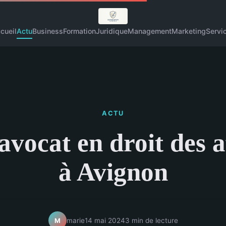
cueil
Actu
Business
Formation
Juridique
Management
Marketing
Servi
ACTU
avocat en droit des a
à Avignon
marie
14 mai 2024
3 min de lecture
M