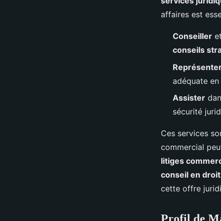
services juridi
affaires est esse
Conseiller
et
conseils str
Représente
adéquate en c
Assister
dans
sécurité juri
Ces services son
commercial peut 
litiges commer
conseil en droi
cette offre jurid
Profil de M