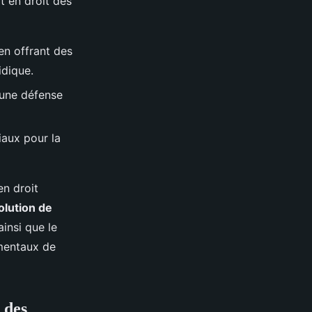
t en droit des
en offrant des
idique.
 une défense
iaux pour la
en droit
olution de
ainsi que le
mentaux de
 des