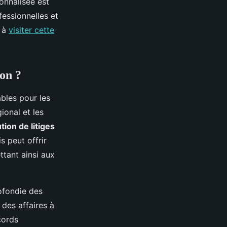
nnalisée est
essionnelles et
s à
visiter cette
non ?
bles pour les
ional et les
tion de litiges
s peut offrir
ttant ainsi aux
ofondie des
des affaires à
cords