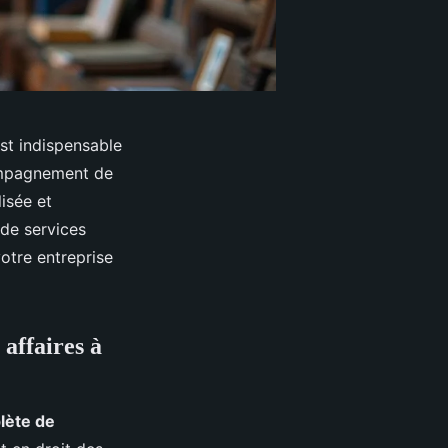
est indispensable
compagnement de
isée et
de services
otre entreprise
 affaires à
ète de