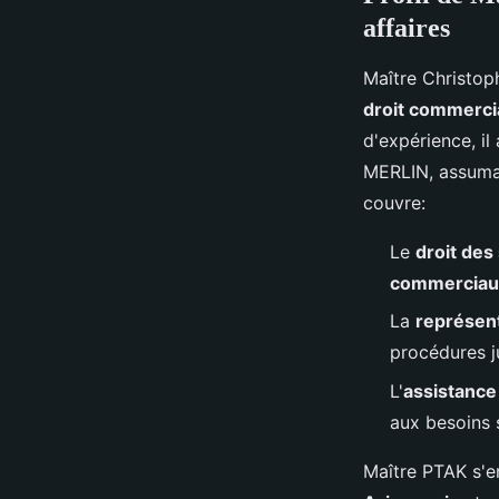
affaires
Maître Christop
droit commerci
d'expérience, i
MERLIN, assuman
couvre:
Le
droit des
commerciau
La
représent
procédures ju
L'
assistance 
aux besoins 
Maître PTAK s'e