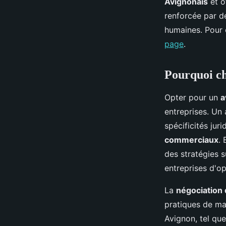
Avignonais
et o
renforcée par d
humaines. Pour e
page
.
Pourquoi ch
Opter pour un
a
entreprises. Un
spécificités juri
commerciaux
.
des stratégies s
entreprises d'op
La
négociation
pratiques de ma
Avignon, tel que