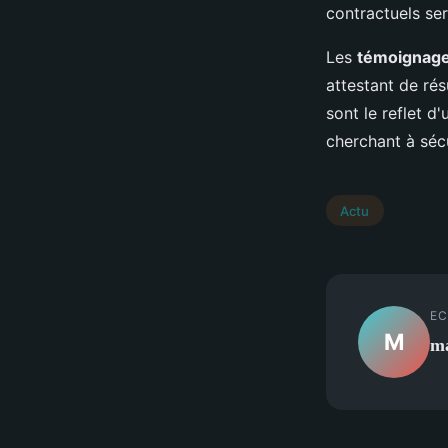
contractuels ser
Les
témoignage
attestant de ré
sont le reflet d
cherchant à séc
Actu
EC
M
ma