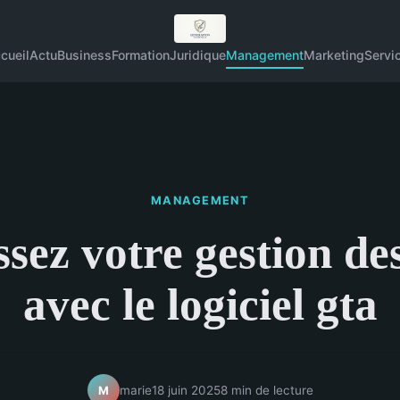
cueil
Actu
Business
Formation
Juridique
Management
Marketing
Servi
MANAGEMENT
ssez votre gestion de
avec le logiciel gta
marie
18 juin 2025
8 min de lecture
M