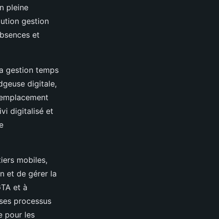
n pleine
lution gestion
absences et
la gestion temps
dgeuse digitale,
 l’emplacement
i digitalisé et
e
iers mobiles,
n et de gérer la
GTA et à
 ses processus
e pour les