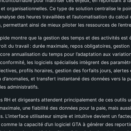
incontournable pour maîtriser ces enjeux, en répondant à la
 et organisationnelles. Ce type de solution centralise le poin
analyse des heures travaillées et l’automatisation du calcul
 permettant ainsi de mieux piloter les ressources de l’entre
ide montre que la gestion des temps et des activités est é
oit du travail : durée maximale, repos obligatoires, gestio
ore annualisation du temps pour l’adaptation aux variations
 conformité, les logiciels spécialisés intègrent des paramèt
ectives, profils horaires, gestion des forfaits jours, alertes
’anomalies, et transfert instantané des données vers la pai
les administratifs.
s RH et dirigeants attendent principalement de ces outils 
maximale, une fiabilité des données pour la paie, mais aus
. L’interface utilisateur simple et intuitive devient un facte
 comme la capacité d’un logiciel GTA à générer des reportin