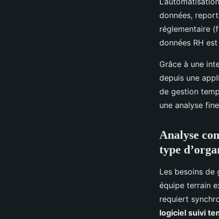
L’automatisatio
données, report
réglementaire (
données RH est 
Grâce à une inte
depuis une appli
de gestion temps
une analyse fine
Analyse co
type d’orga
Les besoins de 
équipe terrain e
requiert synchro
logiciel suivi t