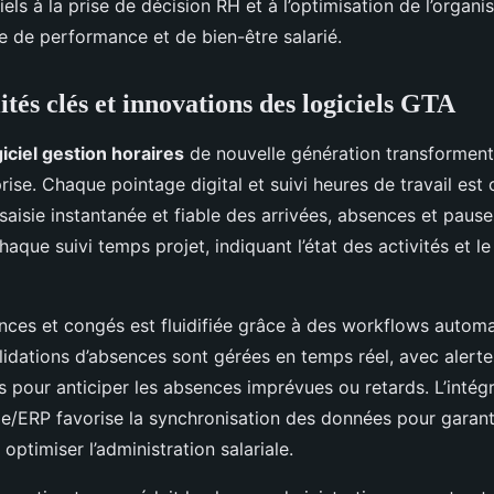
els à la prise de décision RH et à l’optimisation de l’organis
e de performance et de bien-être salarié.
tés clés et innovations des logiciels GTA
giciel gestion horaires
de nouvelle génération transforment
ise. Chaque pointage digital et suivi heures de travail est c
aisie instantanée et fiable des arrivées, absences et pause
aque suivi temps projet, indiquant l’état des activités et l
nces et congés est fluidifiée grâce à des workflows automa
idations d’absences sont gérées en temps réel, avec alerte
 pour anticiper les absences imprévues ou retards. L’intég
e/ERP favorise la synchronisation des données pour garanti
 optimiser l’administration salariale.