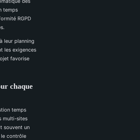
tomatique des
on temps
nformité RGPD
s.
à leur planning
nt les exigences
ojet favorise
our chaque
stion temps
 multi-sites
ent souvent un
le contrôle