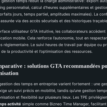
n gestion temps réduit la charge administrative : export au
ing personnalisé, calcul d’heures supplémentaires et gesti
forfaits jours, temps partiel, amplitudes maximales). La co
assurée via des accès sécurisés et des historiques traçable
rface utilisateur GTA intuitive, les collaborateurs accèdent 
cation mobile. Cela renforce l’autonomie, tout en respecta
 réglementaire. Le suivi heures de travail par équipe ou pr
 de la productivité et l’optimisation des ressources.
mparative : solutions GTA recommandées p
nisation
gestion des temps en entreprise varient fortement : une ge
xige un suivi précis en mobilité, tandis qu’une gestion temps
nisation et flexibilité sur plusieurs lieux. Les TPE privilégi
emps activité
simple comme Bizneo Time Manager, facilitant 