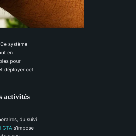
. Ce système
out en
ables pour
et déployer cet
 activités
oraires, du suivi
el GTA
s’impose