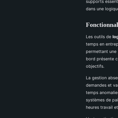
supports essenti
dans une logiqu
Fonctionnali
Les outils de
lo
temps en entrepr
permettant une s
bord présente ch
objectifs.
La gestion abse
demandes et val
temps anomalies
systèmes de pai
heures travail et