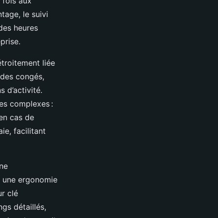
 fois aux
tage, le suivi
 des heures
prise.
troitement liée
n des congés,
 d’activité.
res complexes :
 en cas de
e, facilitant
une
si une ergonomie
ur clé
gs détaillés,